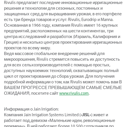
Rivulis предлагает последние инновационные ирригационные
решения и технологии для сезонных, постоянных и
защищенных сред для выращивания урожая, в его портфеле
есть три бренда товаров и услуг: Rivulis, Eurodrip и Manna.
Основанная в 1966 году, компания Rivulis имеет 16 крупных
предприятий, расположенных на шести континентах, три
центра исследований и разработок (Израиль, Калифорния и
Греция) и несколько центров проектирования ирригационных
проектов по всему миру.
Ведя массовое глобальное внедрение решений для
микроорошения, Rivulis стремится повысить их доступность
для всех сельхозпроизводителей с помощью простых,
доступных наукоемких технологий, охватывающих полный
цикл от проектирования до сбора урожая. Для получения
подробной информации о том, как Rivulis может помочь вам В
ВАШЕМ ПРОГРЕССЕ ПРЕВЫШАЮЩЕМ САМЫЕ СМЕЛЫЕ
ОЖИДАНИЯ, посетите сайт
www.rivulis.com
.
Информация о Jain Irrigation:
JISL
Компания Jain Irrigation Systems Limited («
») живет и
работает под девизом «Маленькие идеи, революционные
перемены». В ней работают более 10 500 сотрудников по