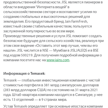
продовольственной безопасности. JISL является пионером в
области внедрения “Интернета вещей” в
сельскохозяйственном секторе и возглавляет усилия по
созданию глобальных и высокоточных решений для
земледелия. Его продуктовый бренд Jain FarmFresh,
известный своим стабильным качеством, пользуется
заслуженной популярностью во всем мире.
Производственные решения и услуги JISL помогают создать
безопасное будущее для сельского хозяйства, реализуя при
этом свое видение «Оставить этот мир лучше, чем вы его
нашли». JISL числится в NSE — Мумбаи в JISLJALEQS и в BSE
под кодом 500219. Для получения подробной информации о
компании посетите нас на
www.jains.com
.
Информация о Temasek
:
Temasek — глобальная инвестиционная компания с чистой
стоимостью портфеля в 381 млрд сингапурских долларов
(283 млрд долларов США) по состоянию на 31 марта 2021
года. Штаб-квартира компании находится в Сингапуре, у нее
есть 13 отделений — в 9 странах мира.
Устав Temasek определяет три основные ипостаси компании