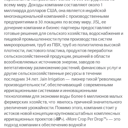
всему миру. Доходы компании составляют около 1
миллиарда долларов США, она является индийской
многонациональной компанией с производственными
предприятиями в 30 локациях по всему миру. JISL, ее
дочерние компании и бизнес-партнеры предоставляют
готовые решения для сельского хозяйства, водоснабжения и
пищевой промышленности путем производства систем
микроорошения, труб из ПВХ, труб из полиэтилена высокой
плотности, листового пластика, продуктов переработки
сельскохозяйственной продукции, решений в области
возобновляемых источников энергии, заводов по
вегетативному размножению растений, финансовых услуг и
другие сельскохозяйственные ресурсы в течении
последних 34 лет. Jain Irrigation — пионер тихой “революции
производительности”, обеспечивающий современными
ирригационными системами и инновационными
технологиями для экономии воды более 6 миллионов малых
фермерских хозяйств, что явилось причиной значительного
увеличения урожайности. Помимо этого, компания стоит у
истоков новой концепции крупномасштабных комплексных
IIP
ирригационных проектов («
»). «More Crop Per Drop™» — это
подход компании к обеспечению водной и