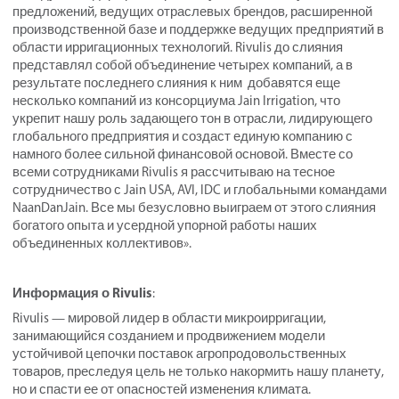
предложений, ведущих отраслевых брендов, расширенной
производственной базе и поддержке ведущих предприятий в
области ирригационных технологий. Rivulis до слияния
представлял собой объединение четырех компаний, а в
результате последнего слияния к ним добавятся еще
несколько компаний из консорциума Jain Irrigation, что
укрепит нашу роль задающего тон в отрасли, лидирующего
глобального предприятия и создаст единую компанию с
намного более сильной финансовой основой. Вместе со
всеми сотрудниками Rivulis я рассчитываю на тесное
сотрудничество с Jain USA, AVI, IDC и глобальными командами
NaanDanJain. Все мы безусловно выиграем от этого слияния
богатого опыта и усердной упорной работы наших
объединенных коллективов».
Информация о Rivulis
:
Rivulis — мировой лидер в области микроирригации,
занимающийся созданием и продвижением модели
устойчивой цепочки поставок агропродовольственных
товаров, преследуя цель не только накормить нашу планету,
но и спасти ее от опасностей изменения климата.