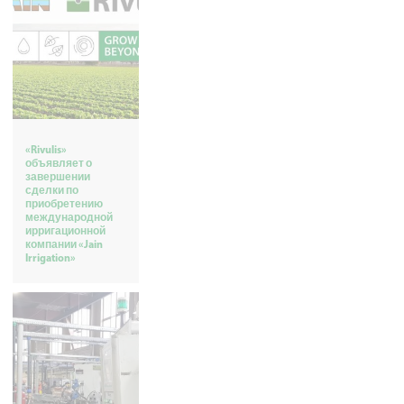
«Rivulis»
объявляет о
завершении
сделки по
приобретению
международной
ирригационной
компании «Jain
Irrigation»