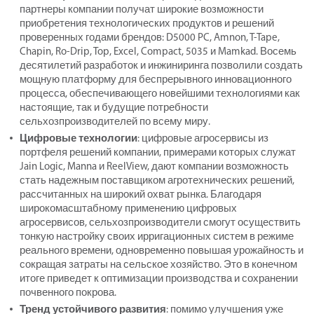
партнеры компании получат широкие возможности
приобретения технологических продуктов и решений
проверенных годами брендов: D5000 PC, Amnon, T-Tape,
Chapin, Ro-Drip, Top, Excel, Compact, 5035 и Mamkad. Восемь
десятилетий разработок и инжиниринга позволили создать
мощную платформу для беспрерывного инновационного
процесса, обеспечивающего новейшими технологиями как
настоящие, так и будущие потребности
сельхозпроизводителей по всему миру.
Цифровые технологии
: цифровые агросервисы из
портфеля решений компании, примерами которых служат
Jain Logic, Manna и ReelView, дают компании возможность
стать надежным поставщиком агротехнических решений,
рассчитанных на широкий охват рынка. Благодаря
широкомасштабному применению цифровых
агросервисов, сельхозпроизводители смогут осуществить
тонкую настройку своих ирригационных систем в режиме
реального времени, одновременно повышая урожайность и
сокращая затраты на сельское хозяйство. Это в конечном
итоге приведет к оптимизации производства и сохранении
почвенного покрова.
Тренд устойчивого развития
: помимо улучшения уже