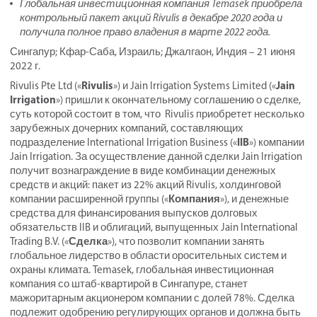
Глобальная инвестиционная компания Temasek приобрела
контрольный пакет акций Rivulis в декабре 2020 года и
получила полное право владения в марте 2022 года.
Сингапур; Кфар-Саба, Израиль; Джалгаон, Индия – 21 июня
2022 г.
Rivulis
Jain
Rivulis Pte Ltd («
») и Jain Irrigation Systems Limited («
Irrigation
») пришли к окончательному соглашению о сделке,
суть которой состоит в том, что Rivulis приобретет несколько
зарубежных дочерних компаний, составляющих
IIB
подразделение International Irrigation Business («
») компании
Jain Irrigation. За осуществление данной сделки Jain Irrigation
получит вознаграждение в виде комбинации денежных
средств и акций: пакет из 22% акций Rivulis, холдинговой
Компания
компании расширенной группы («
»), и денежные
средства для финансирования выпусков долговых
обязательств IIB и облигаций, выпущенных Jain International
Сделка
Trading B.V. («
»), что позволит компании занять
глобальное лидерство в области оросительных систем и
охраны климата. Temasek, глобальная инвестиционная
компания со штаб-квартирой в Сингапуре, станет
мажоритарным акционером компании с долей 78%. Сделка
подлежит одобрению регулирующих органов и должна быть