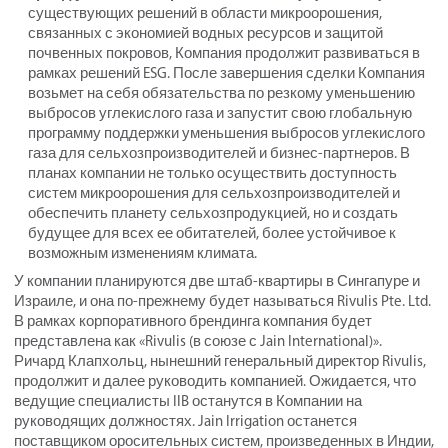
существующих решений в области микроорошения,
связанных с экономией водных ресурсов и защитой
почвенных покровов, Компания продолжит развиваться в
рамках решений ESG. После завершения сделки Компания
возьмет на себя обязательства по резкому уменьшению
выбросов углекислого газа и запустит свою глобальную
программу поддержки уменьшения выбросов углекислого
газа для сельхозпроизводителей и бизнес-партнеров. В
планах компании не только осуществить доступность
систем микроорошения для сельхозпроизводителей и
обеспечить планету сельхозпродукцией, но и создать
будущее для всех ее обитателей, более устойчивое к
возможным изменениям климата.
У компании планируются две штаб-квартиры в Сингапуре и
Израиле, и она по-прежнему будет называться Rivulis Pte. Ltd.
В рамках корпоративного брендинга компания будет
представлена ​​как «Rivulis (в союзе с Jain International)».
Ричард Клапхольц, нынешний генеральный директор Rivulis,
продолжит и далее руководить компанией. Ожидается, что
ведущие специалисты IIB останутся в Компании на
руководящих должностях. Jain Irrigation останется
поставщиком оросительных систем, произведенных в Индии,