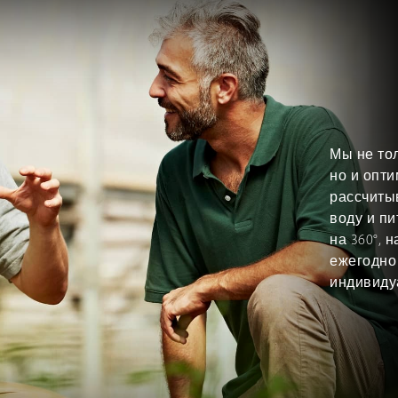
Мы не то
но и опт
рассчиты
воду и п
на 360°,
ежегодно 
индивиду