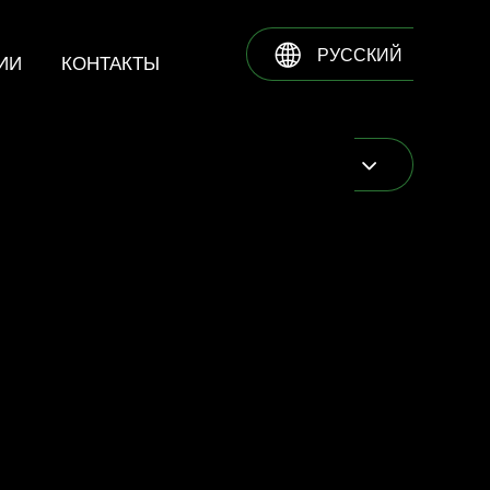
РУССКИЙ
ИИ
КОНТАКТЫ
ENGLISH
ESPAÑOL
ИСТОРИИ ФЕРМЕРА
FRANÇAIS
PORTUGUÊS
РУССКИЙ
КОМПЛЕКСНОЕ РЕШЕНИЕ
TÜRKÇE
ЛИНЕЙКА ПРОДУКЦИИ