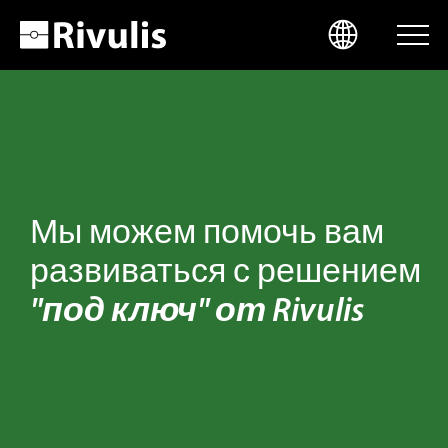
ИСТОРИИ ФЕРМЕРА
SELECT LANGUAGE
ENGLISH
КОМПЛЕКСНОЕ РЕШЕНИЕ
Мы можем помочь вам
развиваться с решением
ESPAÑOL
ЛИНЕЙКА ПРОДУКЦИИ
"под ключ" от Rivulis
FRANÇAIS
КОНТАКТЫ
Скачать Каталог
PORTUGUÊS