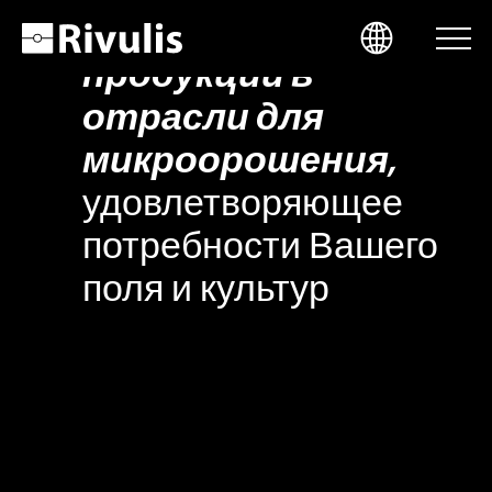
портфолио
продукции в
отрасли для
микроорошения,
ИСТОРИИ ФЕРМЕРА
SELECT LANGUAGE
удовлетворяющее
потребности Вашего
ENGLISH
КОМПЛЕКСНОЕ РЕШЕНИЕ
поля и культур
ESPAÑOL
ЛИНЕЙКА ПРОДУКЦИИ
FRANÇAIS
КОНТАКТЫ
Скачать Каталог
PORTUGUÊS